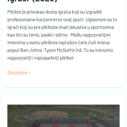
Piklbol je privukao dosta igrača koji su izgradili
profesionalne karijere kroz ovaj sport. Uglavnom su to
igrači koji su pre piklbola imali iskustva u sportovima
kao što su tenis, padel i slično. Među najpoznatijim
imenima u svetu piklbola najčešće ćete čuti imena
poput Ben Johns, Tyson McGuffin itd. To su trenutno
najpoznatiji i najuspešniji piklbol
Trenutno
Detaljnije »
najbolji
Piklbol
igrači
(2023)