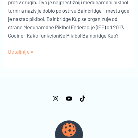
protiv drugih. Ovo je najprestižniji međunarodni piklbol
turnir a naziv je dobio po ostrvu Bainbridge – mestu gde
je nastao piklbol. Bainbridge Kup se organizuje od
strane Međunarodne Piklbol Federacije (IFP) od 2017.
Godine. Kako funkcioniše Piklbol Bainbridge Kup?
Šta
Detaljnije »
je
i
gde
se
održava
Piklbol
Bainbridge
Kup?