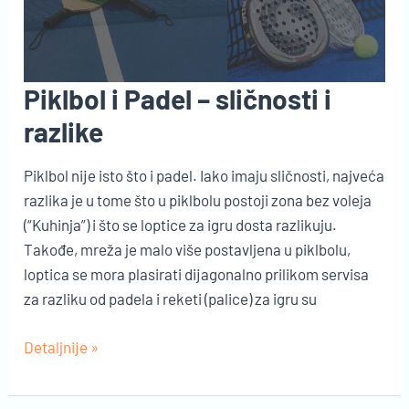
Piklbol i Padel – sličnosti i
razlike
Piklbol nije isto što i padel. Iako imaju sličnosti, najveća
razlika je u tome što u piklbolu postoji zona bez voleja
(“Kuhinja”) i što se loptice za igru dosta razlikuju.
Takođe, mreža je malo više postavljena u piklbolu,
loptica se mora plasirati dijagonalno prilikom servisa
za razliku od padela i reketi (palice) za igru su
Piklbol
Detaljnije »
i
Padel