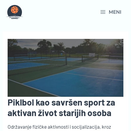
Пређи
на
MENI
Main
садржај
Menu
Piklbol kao savršen sport za
aktivan život starijih osoba
Održavanje fizičke aktivnosti i socijalizacija, kroz