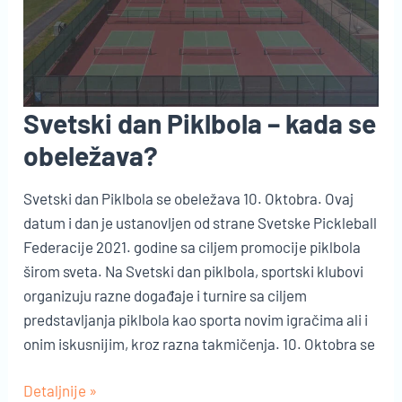
Svetski dan Piklbola – kada se
obeležava?
Svetski dan Piklbola se obeležava 10. Oktobra. Ovaj
datum i dan je ustanovljen od strane Svetske Pickleball
Federacije 2021. godine sa ciljem promocije piklbola
širom sveta. Na Svetski dan piklbola, sportski klubovi
organizuju razne događaje i turnire sa ciljem
predstavljanja piklbola kao sporta novim igračima ali i
onim iskusnijim, kroz razna takmičenja. 10. Oktobra se
Svetski
Detaljnije »