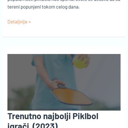
tereni popunjeni tokom celog dana.
Piklbol
Detaljnije »
planer
(scheduler)
Trenutno najbolji Piklbol
igrači (2023)