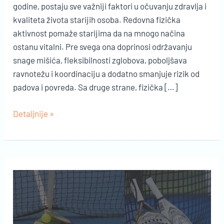
godine, postaju sve važniji faktori u očuvanju zdravlja i
kvaliteta života starijih osoba. Redovna fizička
aktivnost pomaže starijima da na mnogo načina
ostanu vitalni. Pre svega ona doprinosi održavanju
snage mišića, fleksibilnosti zglobova, poboljšava
ravnotežu i koordinaciju a dodatno smanjuje rizik od
padova i povreda. Sa druge strane, fizička […]
Piklbol
Detaljnije »
kao
savršen
sport
za
aktivan
život
starijih
osoba