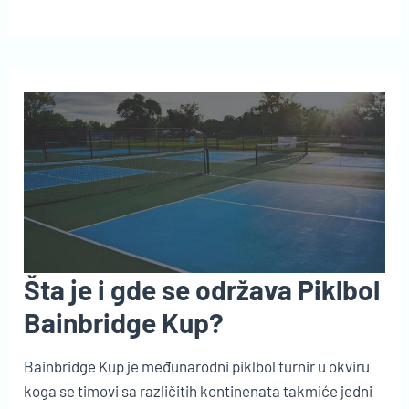
dan
Piklbola
–
kada
se
obeležava?
Šta je i gde se održava Piklbol
Bainbridge Kup?
Bainbridge Kup je međunarodni piklbol turnir u okviru
koga se timovi sa različitih kontinenata takmiće jedni