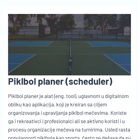
–
sličnosti
i
razlike
Piklbol planer (scheduler)
Piklbol planer je alat (eng. tool), uglavnom u digitalnom
obliku kao aplikacija, koji je kreiran sa ciljem
organizovanja i upravljanja piklbol mečevima. Koriste
ga i rekreativci i profesionalci ali se aktivno koristi i u
procesu organizacije mečeva na turnirima. Usled rasta
popularnosti piklbola kao sporta, često se dešava da su