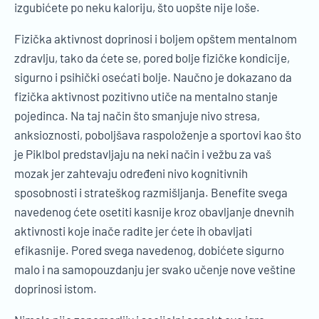
izgubićete po neku kaloriju, što uopšte nije loše.
Fizička aktivnost doprinosi i boljem opštem mentalnom
zdravlju, tako da ćete se, pored bolje fizičke kondicije,
sigurno i psihički osećati bolje. Naučno je dokazano da
fizička aktivnost pozitivno utiče na mentalno stanje
pojedinca. Na taj način što smanjuje nivo stresa,
anksioznosti, poboljšava raspoloženje a sportovi kao što
je Piklbol predstavljaju na neki način i vežbu za vaš
mozak jer zahtevaju određeni nivo kognitivnih
sposobnosti i strateškog razmišljanja. Benefite svega
navedenog ćete osetiti kasnije kroz obavljanje dnevnih
aktivnosti koje inače radite jer ćete ih obavljati
efikasnije. Pored svega navedenog, dobićete sigurno
malo i na samopouzdanju jer svako učenje nove veštine
doprinosi istom.