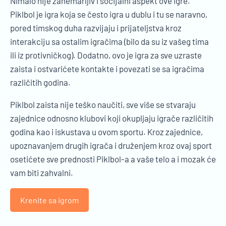
Nimalo nije zanemarljiv i socijalni aspekt ove igre.
Piklbol je igra koja se često igra u dublu i tu se naravno,
pored timskog duha razvijaju i prijateljstva kroz
interakciju sa ostalim igračima (bilo da su iz vašeg tima
ili iz protivničkog). Dodatno, ovo je igra za sve uzraste
zaista i ostvarićete kontakte i povezati se sa igračima
različitih godina.
Piklbol zaista nije teško naučiti, sve više se stvaraju
zajednice odnosno klubovi koji okupljaju igrače različitih
godina kao i iskustava u ovom sportu. Kroz zajednice,
upoznavanjem drugih igrača i druženjem kroz ovaj sport
osetićete sve prednosti Piklbol-a a vaše telo a i mozak će
vam biti zahvalni.
Krenite sa igrom