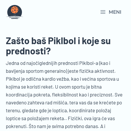
Пређи
на
MENI
Main
садржај
Menu
Zašto baš Piklbol i koje su
prednosti?
Jedna od najočiglednijih prednosti Piklbol-a (kao i
bavljenja sportom generalno) jeste fizička aktivnost.
Piklbol je odlična kardio vežba, kao i većina sportova u
kojima se koristi reket. U ovom sportu je bitna
koordinacija pokreta, fleksibilnost kao i preciznost. Sve
navedeno zahteva rad mišića, tera vas da se krećete po
terenu, gledate gde je loptica, koordinirate položaj
loptice sa položajem reketa.. Fizički, ova igra će vas
pokrenuti. Što nam je svima potrebno danas. A i