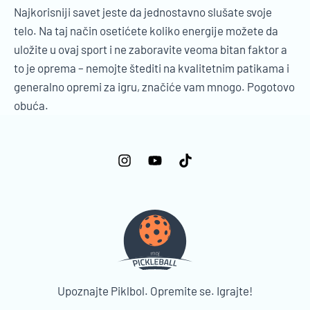
Najkorisniji savet jeste da jednostavno slušate svoje
telo. Na taj način osetićete koliko energije možete da
uložite u ovaj sport i ne zaboravite veoma bitan faktor a
to je oprema – nemojte štediti na kvalitetnim patikama i
generalno opremi za igru, značiće vam mnogo. Pogotovo
obuća.
Upoznajte Piklbol. Opremite se. Igrajte!