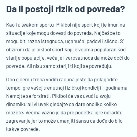
Da li postoji rizik od povreda?
Kao i u svakom sportu. Piklbol nije sport koji je imun na
situacije koje mogu dovesti do povreda. Najčešće to
mogu biti razna istegnuća, uganuća, padovi i slično. S’
obzirom da je piklbol sport koji je veoma popularan kod
starije populacije, veća je i verovatnoća da može doći do
povrede. Ali nisu samo stariji ti koji se povređuju.
Ono o čemu treba voditi računa jeste da prilagodite
tempo igre vašoj trenutnoj fizičkoj kondiciji. I godinama.
Nemojte se forsirati. Piklbol će vas uvući u svoju
dinamiku ali vi uvek gledajte da date onoliko koliko
možete. Veoma važno je da pre početka igre odradite
zagrevanje jer to može umanjiti šansu da dođe do bilo
kakve povrede.