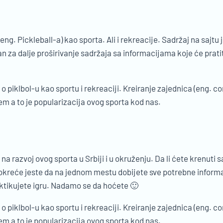
eng. Pickleball-a) kao sporta. Ali i rekreacije. Sadržaj na sajt
an za dalje proširivanje sadržaja sa informacijama koje će prat
ti o piklbol-u kao sportu i rekreaciji. Kreiranje zajednica (eng.
jem a to je popularizacija ovog sporta kod nas.
e na razvoj ovog sporta u Srbiji i u okruženju. Da li ćete krenuti 
a pokreće jeste da na jednom mestu dobijete sve potrebne inform
aktikujete igru. Nadamo se da hoćete 🙂
ti o piklbol-u kao sportu i rekreaciji. Kreiranje zajednica (eng.
jem a to je popularizacija ovog sporta kod nas.