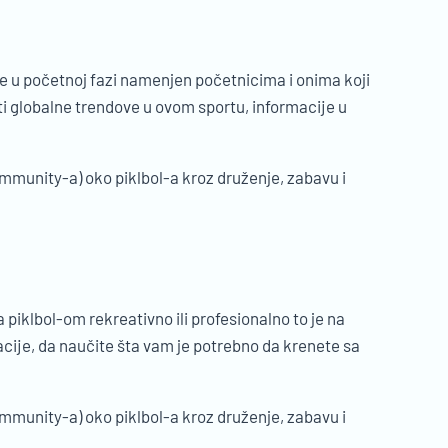
u je u početnoj fazi namenjen početnicima i onima koji
iti globalne trendove u ovom sportu, informacije u
 community-a) oko piklbol-a kroz druženje, zabavu i
sa piklbol-om rekreativno ili profesionalno to je na
acije, da naučite šta vam je potrebno da krenete sa
 community-a) oko piklbol-a kroz druženje, zabavu i