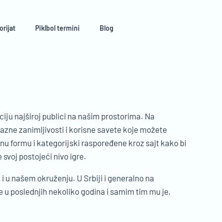
orijat
Piklbol termini
Blog
eaciju najširoj publici na našim prostorima. Na
azne zanimljivosti i korisne savete koje možete
snu formu i kategorijski raspoređene kroz sajt kako bi
svoj postojeći nivo igre.
 i u našem okruženju. U Srbiji i generalno na
e u poslednjih nekoliko godina i samim tim mu je,