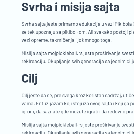
Svrha i misija sajta
Svrha sajta jeste primarno edukacija u vezi Piklbola (
se tek upoznaju sa piklbol-om. Ali svakako postoji pl
vezi opreme, takmičenja i još mnogo toga.
Mislija sajta mojpickleball.rs jeste proširivanje sves
reklreaciju. Okupljanje svih generacija sa jednim cil
Cilj
Cilj jeste da se, pre svega kroz koristan sadržaj, utič
vama. Entuzijazam koji stoji iza ovog sajta i koji g
igrom, da saznate gde možete igrati i da redovno pr
Mislija sajta mojpickleball.rs jeste proširivanje sves
reklreaciju. Okupljanje svih generacija sa jednim cil