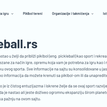
a igru
Piklbol tereni
Organizacije i takmičenja
Ist
eball.rs
astao u želji da približi piklbol (eng. pickleball) kao sport i rekr
ane za način igre, opremu koja vam je potrebna za igru kao i r
niku ovog sporta. Sve informacije na sajtu su konsolidovane u ja
o informacija da možete krenuti sa piklbol-om ili da unapredite 
je iz čistog entuzijazma i iskrene želje da se ovaj sport razvije
kada je nastao ali jeste doživeo ogromnu ekspanziju širom planet
ika pažnju na ovom sajtu.