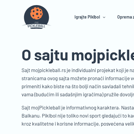
Пређи
на
Igrajte Piklbol
Oprema z
садржај
O sajtu mojpickl
Sajt mojpickleball.rs je individualni projekat koji je n
stranicama ovog sajta možete pronaći informacije vez
primeniti kako biste na što bolji način savladali teh
vama (budućim ili sadašnjim igračima) pružile dovoljn
Sajt mojPickleball je informativnog karaktera. Nastao 
Balkanu. Piklbol nije toliko novi sport gledajući to 
kroz kvalitetne i korisne informacije, posvećena vel